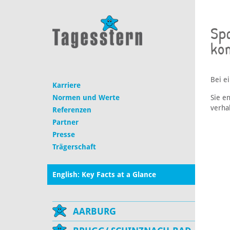
Sp
ko
Bei e
Karriere
Sie e
Normen und Werte
verhal
Referenzen
Partner
Presse
Trägerschaft
English: Key Facts at a Glance
AARBURG