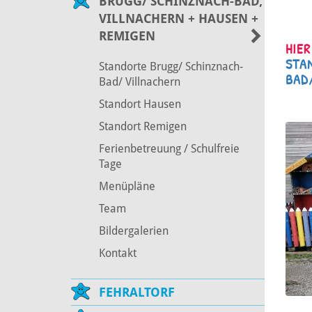
BRUGG/ SCHINZNACH-BAD,
VILLNACHERN + HAUSEN +
REMIGEN
HIER
STA
Standorte Brugg/ Schinznach-
BAD
Bad/ Villnachern
Standort Hausen
Standort Remigen
Ferienbetreuung / Schulfreie
Tage
Menüpläne
Team
Bildergalerien
Kontakt
FEHRALTORF