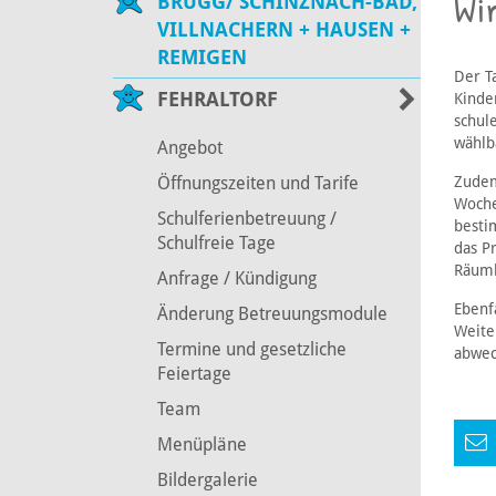
Wi
BRUGG/ SCHINZNACH-BAD,
VILLNACHERN + HAUSEN +
REMIGEN
Der T
FEHRALTORF
Kinde
schul
wählb
Angebot
Zudem
Öffnungszeiten und Tarife
Woche
Schulferienbetreuung /
besti
Schulfreie Tage
das P
Räuml
Anfrage / Kündigung
Ebenf
Änderung Betreuungsmodule
Weite
Termine und gesetzliche
abwec
Feiertage
Team
Menüpläne
Bildergalerie