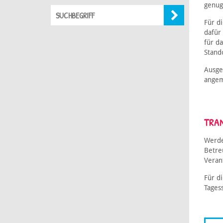
genug
Für d
dafür
für d
Stand
Ausge
angem
TRA
Werde
Betre
Verant
Für d
Tages