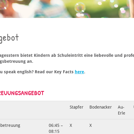
gebot
agesstern bietet Kindern ab Schuleintritt eine liebevolle und pro
gsbetreuung an.
u speak english? Read our Key Facts
here
.
REUUNGSANGEBOT
Stapfer
Bodenacker
Au-
Erle
hbetreuung
06:45 –
X
X
08:15