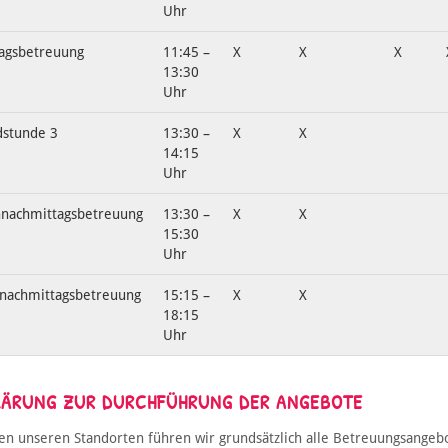
Uhr
agsbetreuung
11:45 –
X
X
X
13:30
Uhr
dstunde 3
13:30 –
X
X
14:15
Uhr
nachmittagsbetreuung
13:30 –
X
X
15:30
Uhr
nachmittagsbetreuung
15:15 –
X
X
18:15
Uhr
LÄRUNG ZUR DURCHFÜHRUNG DER ANGEBOTE
len unseren Standorten führen wir grundsätzlich alle Betreuungsangeb