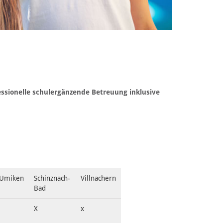
fessionelle schulergänzende Betreuung inklusive
Umiken
Schinznach-
Villnachern
Bad
X
x