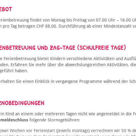
EBOT
erienbetreuung findet von Montag bis Freitag von 07.00 Uhr – 18.00 U
n pro Tag betragen CHF 88.00. Durchführung ab einer Mindestanzahl v
IENBETREUUNG UND ZAG-TAGE (SCHULFREIE TAGE)
e Ferienbetreuung bietet Kindern verschiedene Aktivitäten und Ausfl
nden. Erfahren Sie mehr über die abwechslungsreichen Aktivitäten, di
geführt haben.
rhalten Sie einen Einblick in vergangene Programme während der Sch
RNOBEDINGUNGEN
 ein Kind an einem oder mehreren Tagen nicht wie angemeldet in die 
nmeldeschluss
folgende Stornogebühren:
 zwei Wochen vor Ferienstart (jeweils montags) verrechnen wir 50 % 