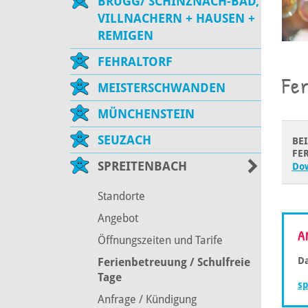
BRUGG/ SCHINZNACH-BAD,
VILLNACHERN + HAUSEN +
REMIGEN
FEHRALTORF
Fe
MEISTERSCHWANDEN
MÜNCHENSTEIN
SEUZACH
BE
FE
SPREITENBACH
Do
Standorte
Angebot
A
Öffnungszeiten und Tarife
Da
Ferienbetreuung / Schulfreie
Tage
sp
Anfrage / Kündigung