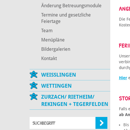
Änderung Betreuungsmodule
ANG
Termine und gesetzliche
Die F
Feiertage
Koste
Team
Menüpläne
FER
Bildergalerien
Unser
Kontakt
verbi
durch
WEISSLINGEN
Hier
e
WETTINGEN
ZURZACH/ RIETHEIM/
STO
REKINGEN + TEGERFELDEN
Falls
ab A
Bis