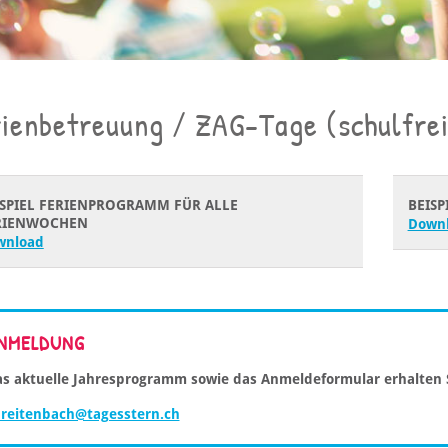
rienbetreuung / ZAG-Tage (schulfre
ISPIEL FERIENPROGRAMM FÜR ALLE
BEIS
RIENWOCHEN
Down
wnload
NMELDUNG
s aktuelle Jahresprogramm sowie das Anmeldeformular erhalten S
reitenbach@tagesstern.ch