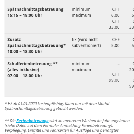
Spätnachmittagsbetreuung
minimum
CHF
15:15 – 18:00 Uhr
maximum
6.00
5
CHF
33.00
33
Zusatz
fix (wird nicht
CHF
Spätnachmittagsbetreuung*
subventioniert)
5.00
5
18:00 – 18:30 Uhr
Schulferienbetreuung **
minimum
–
(alles inklusive)
maximum
20
CHF
07:00 – 18:00 Uhr
99.00
99
* Ist ab 01.01.2020 kostenpflichtig. Kann nur mit dem Modul
Spätnachmittagsbetreuung gebucht werden.
** Die
Ferienbetreuung
wird an mehreren Wochen im Jahr angeboten
(siehe Daten auf dem Formular Anmeldung Ferienbetreuung).
Verpflegung, Eintritte und Fahrkarten für Ausflüge und benötigtes