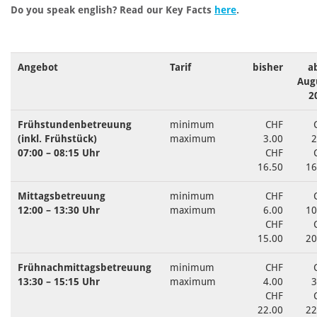
Do you speak english? Read our Key Facts
here
.
Angebot
Tarif
bisher
a
Aug
2
Frühstundenbetreuung
minimum
CHF
(inkl. Frühstück)
maximum
3.00
2
07:00 – 08:15 Uhr
CHF
16.50
16
Mittagsbetreuung
minimum
CHF
12:00 – 13:30 Uhr
maximum
6.00
10
CHF
15.00
20
Frühnachmittagsbetreuung
minimum
CHF
13:30 – 15:15 Uhr
maximum
4.00
3
CHF
22.00
22