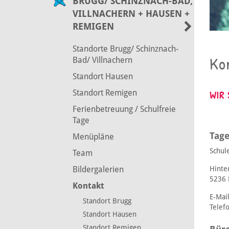
BRUGG/ SCHINZNACH-BAD,
VILLNACHERN + HAUSEN +
REMIGEN
Standorte Brugg/ Schinznach-
Ko
Bad/ Villnachern
Standort Hausen
WIR
Standort Remigen
Ferienbetreuung / Schulfreie
Tage
Tage
Menüpläne
Schul
Team
Hinte
Bildergalerien
5236 
Kontakt
E-Mai
Standort Brugg
Telef
Standort Hausen
Standort Remigen