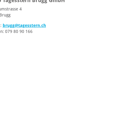
o Tagesstern Brugg GmbH
mstrasse 4
Brugg
l:
brugg@tagesstern.ch
on: 079 80 90 166