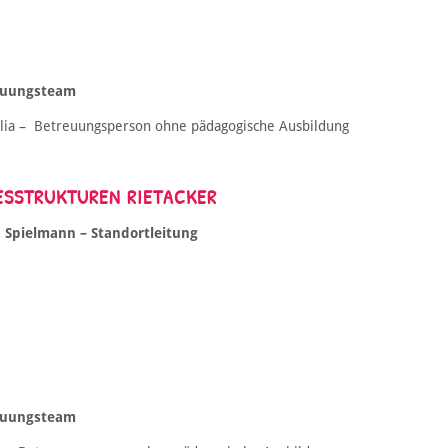
euungsteam
lia – Betreuungsperson ohne pädagogische Ausbildung
ESSTRUKTUREN RIETACKER
a Spielmann – Standortleitung
euungsteam