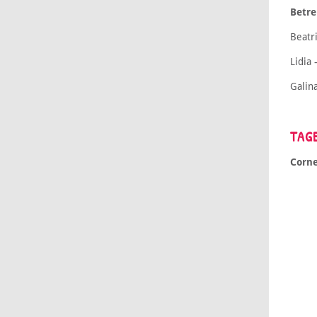
Betr
Beatr
Lidia
Galin
TAG
Corne