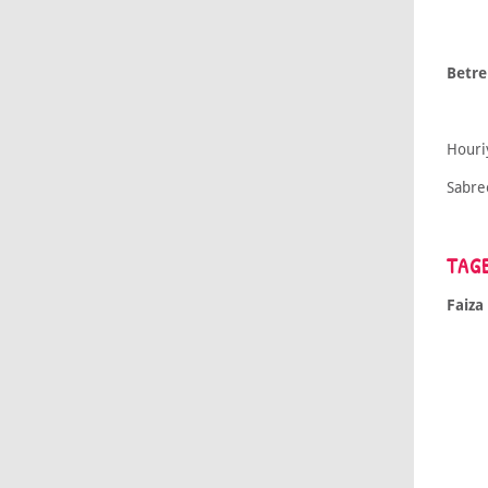
Betr
Houri
Sabre
TAG
Faiza