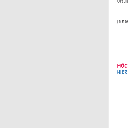
Ursul
Je na
MÖCH
HIER