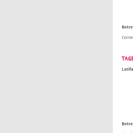
Betr
Corne
TAG
Latif
Betr