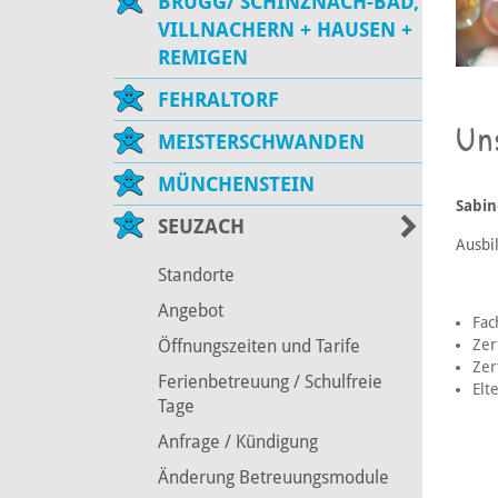
BRUGG/ SCHINZNACH-BAD,
VILLNACHERN + HAUSEN +
REMIGEN
FEHRALTORF
Un
MEISTERSCHWANDEN
MÜNCHENSTEIN
Sabin
SEUZACH
Ausbi
Standorte
Angebot
Fac
Zer
Öffnungszeiten und Tarife
Zer
Ferienbetreuung / Schulfreie
Elt
Tage
Anfrage / Kündigung
Änderung Betreuungsmodule