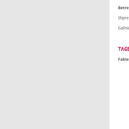
Betr
Shpre
Galin
TAG
Fabie