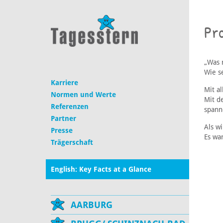
Pro
„Was 
Wie s
Karriere
Mit a
Normen und Werte
Mit d
Referenzen
spann
Partner
Als wi
Presse
Es wa
Trägerschaft
English: Key Facts at a Glance
AARBURG