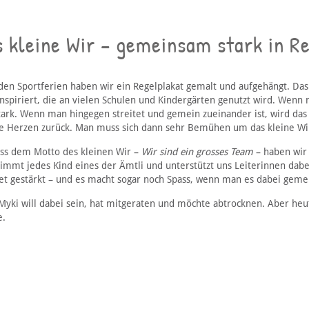
s kleine Wir – gemeinsam stark in R
den Sportferien haben wir ein Regelplakat gemalt und aufgehängt. Das 
inspiriert, die an vielen Schulen und Kindergärten genutzt wird. Wenn
ark. Wenn man hingegen streitet und gemein zueinander ist, wird das kl
e Herzen zurück. Man muss sich dann sehr Bemühen um das kleine Wir,
s dem Motto des kleinen Wir –
Wir sind ein grosses Team
– haben wir 
immt jedes Kind eines der Ämtli und unterstützt uns Leiterinnen dabei
et gestärkt – und es macht sogar noch Spass, wenn man es dabei gemei
Myki will dabei sein, hat mitgeraten und möchte abtrocknen. Aber heute
.