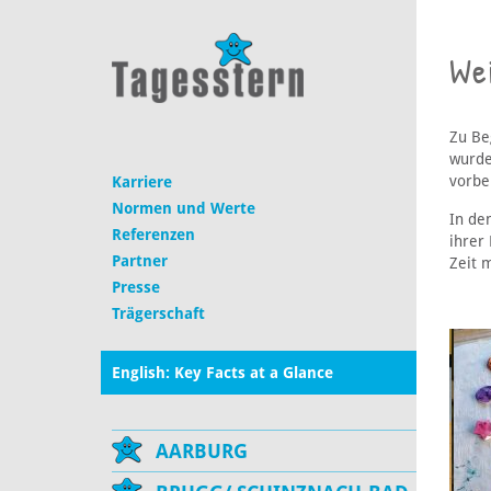
We
Zu Be
wurde
vorbe
Karriere
Normen und Werte
In de
Referenzen
ihrer 
Partner
Zeit m
Presse
Trägerschaft
English: Key Facts at a Glance
AARBURG