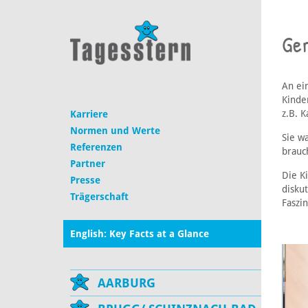
Ge
An ei
Kinde
z.B. 
Karriere
Normen und Werte
Sie wa
Referenzen
brauc
Partner
Die K
Presse
diskut
Trägerschaft
Faszi
English: Key Facts at a Glance
AARBURG