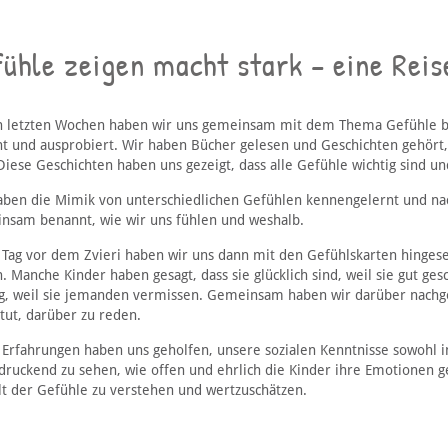
fühle zeigen macht stark – eine Rei
n letzten Wochen haben wir uns gemeinsam mit dem Thema Gefühle bes
nt und ausprobiert. Wir haben Bücher gelesen und Geschichten gehört,
Diese Geschichten haben uns gezeigt, dass alle Gefühle wichtig sind u
aben die Mimik von unterschiedlichen Gefühlen kennengelernt und na
nsam benannt, wie wir uns fühlen und weshalb.
 Tag vor dem Zvieri haben wir uns dann mit den Gefühlskarten hingese
n. Manche Kinder haben gesagt, dass sie glücklich sind, weil sie gut 
ig, weil sie jemanden vermissen. Gemeinsam haben wir darüber nachge
tut, darüber zu reden.
 Erfahrungen haben uns geholfen, unsere sozialen Kenntnisse sowohl in
druckend zu sehen, wie offen und ehrlich die Kinder ihre Emotionen g
alt der Gefühle zu verstehen und wertzuschätzen.