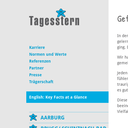
Ge
In de
geler
ging. 
Karriere
Normen und Werte
Wir h
Referenzen
gemei
Partner
Jeden
Presse
fühle
Trägerschaft
traur
es gut
English: Key Facts at a Glance
Diese
beein
Vielf
AARBURG